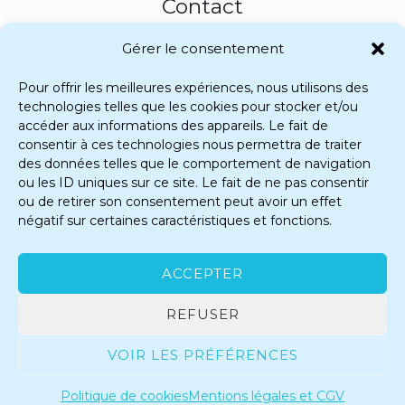
Contact
Gérer le consentement
Accompagnement 100% distanciel • Secteur Bergerac
corentine@coachetconseil.fr
Pour offrir les meilleures expériences, nous utilisons des
+33 6 79 04 10 46
technologies telles que les cookies pour stocker et/ou
accéder aux informations des appareils. Le fait de
consentir à ces technologies nous permettra de traiter
des données telles que le comportement de navigation
ou les ID uniques sur ce site. Le fait de ne pas consentir
ou de retirer son consentement peut avoir un effet
négatif sur certaines caractéristiques et fonctions.
Merci de ta visite — Prends soin de toi
À très vite pour ta renaissance.
ACCEPTER
© 2026 Corentine Coach & Conseil — Tous
droits réservés.
REFUSER
VOIR LES PRÉFÉRENCES
Mentions légales & CGV
Politique de cookies
Politique de cookies
Mentions légales et CGV