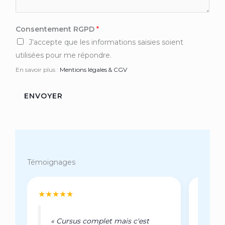
*
Consentement RGPD
*
*
J’accepte que les informations saisies soient
C
utilisées pour me répondre.
o
En savoir plus :
Mentions légales & CGV
n
s
ENVOYER
e
n
t
e
m
Témoignages
e
n
t
★★★★★
★★★
« Cursus complet mais c'est
« U