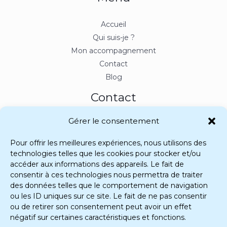
Accueil
Qui suis-je ?
Mon accompagnement
Contact
Blog
Contact
Gérer le consentement
Accompagnement 100% distanciel • Secteur Bergerac
corentine@coachetconseil.fr
Pour offrir les meilleures expériences, nous utilisons des
+33 6 79 04 10 46
technologies telles que les cookies pour stocker et/ou
accéder aux informations des appareils. Le fait de
consentir à ces technologies nous permettra de traiter
des données telles que le comportement de navigation
ou les ID uniques sur ce site. Le fait de ne pas consentir
ou de retirer son consentement peut avoir un effet
négatif sur certaines caractéristiques et fonctions.
Merci de ta visite — Prends soin de toi