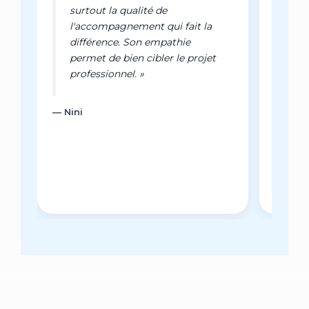
surtout la qualité de
Des
l'accompagnement qui fait la
J'a
différence. Son empathie
permet de bien cibler le projet
— Fran
professionnel. »
— Nini