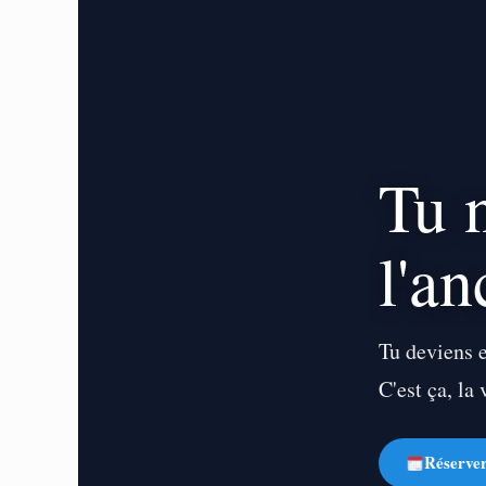
Tu 
l'an
Tu deviens e
C'est ça, la
Réserve